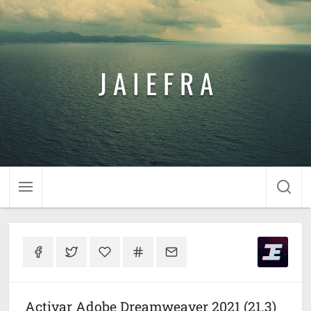
J A I E F R A
Activar Adobe Dreamweaver 2021 (21.3)