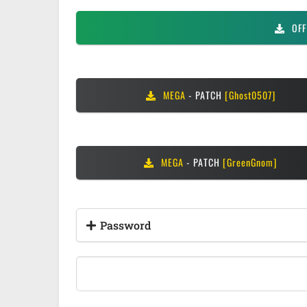
OFF
MEGA
- PATCH
[Ghost0507]
MEGA
- PATCH
[GreenGnom]
Password