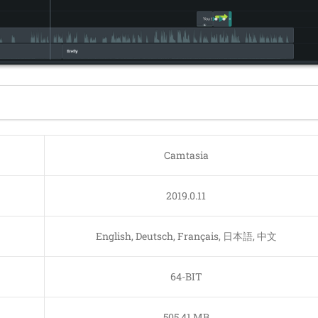
Camtasia
2019.0.11
English, Deutsch, Français, 日本語, 中文
64-BIT
505.41 MB