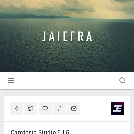
J A I E F R A
Camtasia Studio 9.1.5