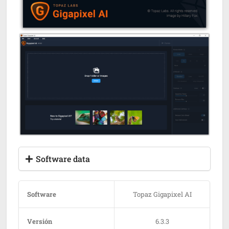
Software data
Software
Topaz Gigapixel AI
Versión
6.3.3