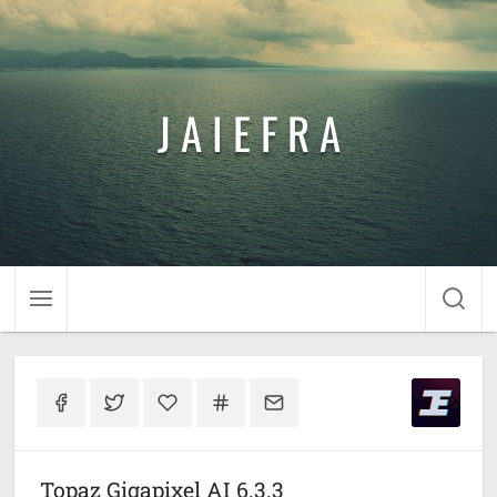
J A I E F R A
Topaz Gigapixel AI 6.3.3