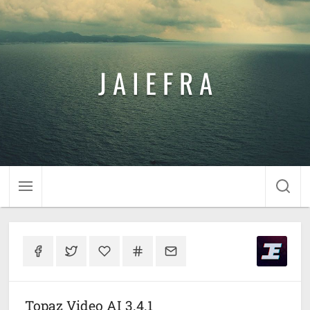
J A I E F R A
Topaz Video AI 3.4.1