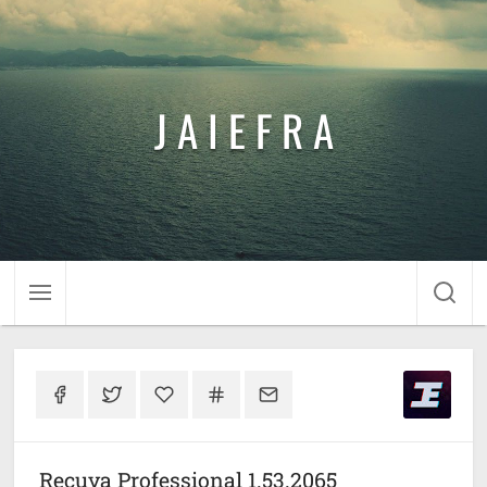
J A I E F R A
Recuva Professional 1.53.2065