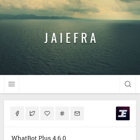
J A I E F R A
WhatBot Plus 4.6.0